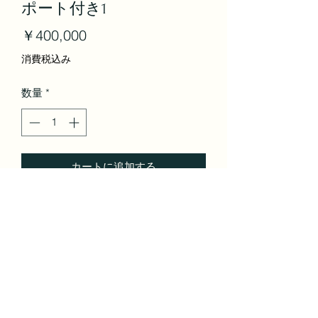
ポート付き1
価
￥400,000
格
消費税込み
数量
*
カートに追加する
株式会社OSAGARI | 東京都 | IT
©2021 by Bridge。Wix.com で作成されました。