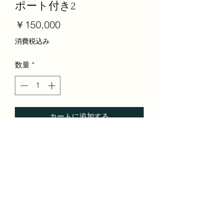
ポート付き2
価
￥150,000
格
消費税込み
数量
*
カートに追加する
株式会社OSAGARI | 東京都 | IT
©2021 by Bridge。Wix.com で作成されました。