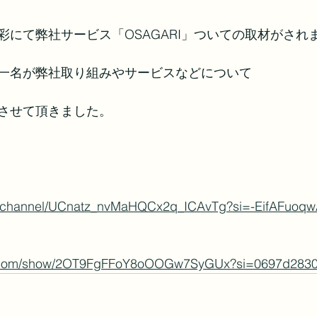
彩にて弊社サービス「OSAGARI」ついての取材がされ
一名が弊社取り組みやサービスなどについて
させて頂きました。
m/channel/UCnatz_nvMaHQCx2q_ICAvTg?si=-EifAFuoqw
ify.com/show/2OT9FgFFoY8oOOGw7SyGUx?si=0697d283