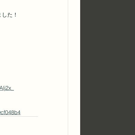
ました！
Alj2x_
0cf048b4